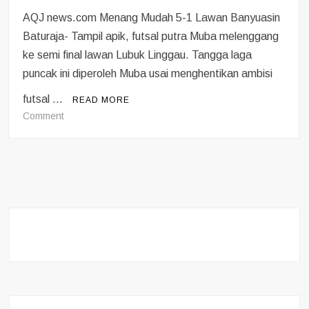
AQJ news.com Menang Mudah 5-1 Lawan Banyuasin
Baturaja- Tampil apik, futsal putra Muba melenggang
ke semi final lawan Lubuk Linggau. Tangga laga
puncak ini diperoleh Muba usai menghentikan ambisi
futsal …
READ MORE
on
Comment
Semi
Final
Futsal
Putra
Muba
Hadapi
Lubuk
Linggau