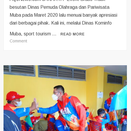
besutan Dinas Pemuda Olahraga dan Pariwisata
Muba pada Maret 2020 lalu menuai banyak apresiasi
dari berbagai pihak. Kali ini, melalui Dinas Kominfo
Muba, sport tourism …
READ MORE
on
Comment
Grasstrack
Muba
Raih
Penghargaan
Kementerian
Kominfo
Smart
Branding
Gerakan
Menuju
Smart
City