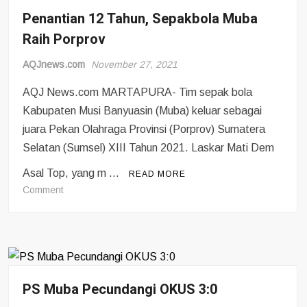
Penantian 12 Tahun, Sepakbola Muba
Launching
Jersey
Raih Porprov
PSSL
Bayung
AQJnews.com
November 27, 2021
Lencir
AQJ News.com MARTAPURA- Tim sepak bola
dan
Kabupaten Musi Banyuasin (Muba) keluar sebagai
PERSI
Muba
juara Pekan Olahraga Provinsi (Porprov) Sumatera
Pelepasan
Selatan (Sumsel) XIII Tahun 2021. Laskar Mati Dem
Team
Asal Top, yang m …
Berlaga
READ MORE
liga
on
Comment
tiga
Penantian
12
Tahun,
Sepakbola
Muba
Raih
PS Muba Pecundangi OKUS 3:0
Porprov