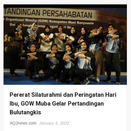
Kejuaraan
Tarkam
Kemenpora,
Muba
Dinilai
Komitmen
Pembinaan
Atlet
Pererat Silaturahmi dan Peringatan Hari
Ibu, GOW Muba Gelar Pertandingan
Bulutangkis
AQJnews.com
January 5, 2022