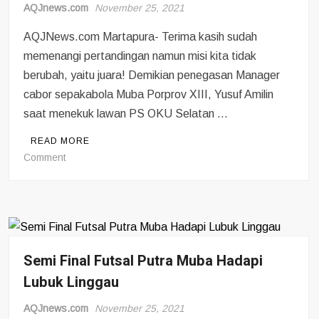
AQJnews.com
November 25, 2021
AQJNews.com Martapura- Terima kasih sudah
memenangi pertandingan namun misi kita tidak
berubah, yaitu juara! Demikian penegasan Manager
cabor sepakabola Muba Porprov XIII, Yusuf Amilin
saat menekuk lawan PS OKU Selatan …
READ MORE
on
Comment
PS
Muba
Pecundangi
OKUS
3:0
Semi Final Futsal Putra Muba Hadapi
Lubuk Linggau
AQJnews.com
November 25, 2021