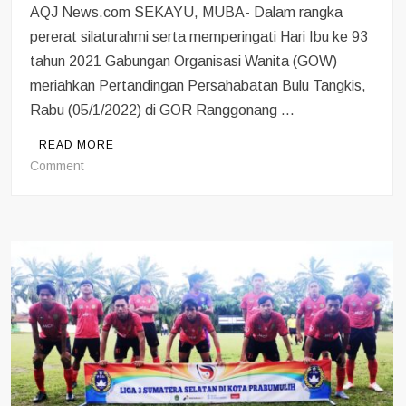
AQJ News.com SEKAYU, MUBA- Dalam rangka
pererat silaturahmi serta memperingati Hari Ibu ke 93
tahun 2021 Gabungan Organisasi Wanita (GOW)
meriahkan Pertandingan Persahabatan Bulu Tangkis,
Rabu (05/1/2022) di GOR Ranggonang …
READ MORE
on
Comment
Pererat
Silaturahmi
dan
Peringatan
Hari
Ibu,
GOW
Muba
Gelar
Pertandingan
Bulutangkis