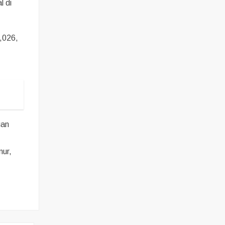
l di
,026,
gan
mur,