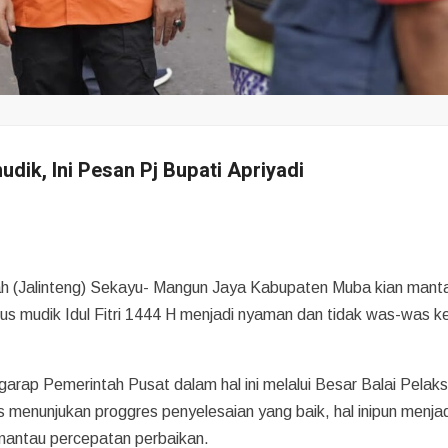
udik, Ini Pesan Pj Bupati Apriyadi
ah (Jalinteng) Sekayu- Mangun Jaya Kabupaten Muba kian manta
rus mudik Idul Fitri 1444 H menjadi nyaman dan tidak was-was k
arap Pemerintah Pusat dalam hal ini melalui Besar Balai Pelak
s menunjukan proggres penyelesaian yang baik, hal inipun menjad
emantau percepatan perbaikan.