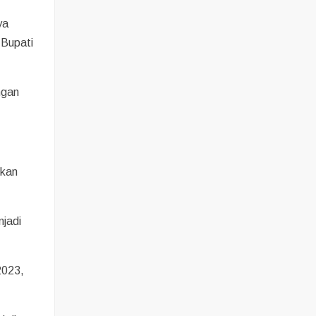
ya
 Bupati
ngan
pkan
njadi
2023,