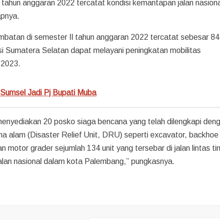
II tahun anggaran 2022 tercatat kondisi kemantapan jalan nasiona
apnya.
mbatan di semester Il tahun anggaran 2022 tercatat sebesar 84
insi Sumatera Selatan dapat melayani peningkatan mobilitas
 2023.
r Sumsel Jadi Pj Bupati Muba
menyediakan 20 posko siaga bencana yang telah dilengkapi den
na alam (Disaster Relief Unit, DRU) seperti excavator, backhoe
n motor grader sejumlah 134 unit yang tersebar di jalan lintas ti
a jalan nasional dalam kota Palembang,” pungkasnya.