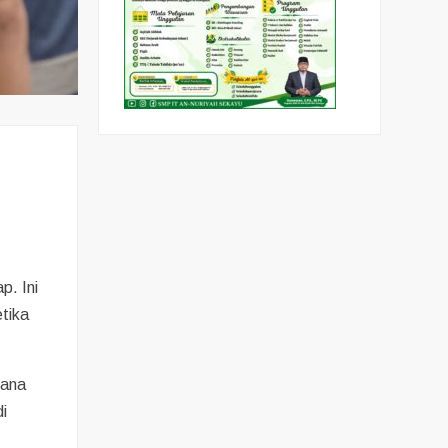
p. Ini
etika
sana
i