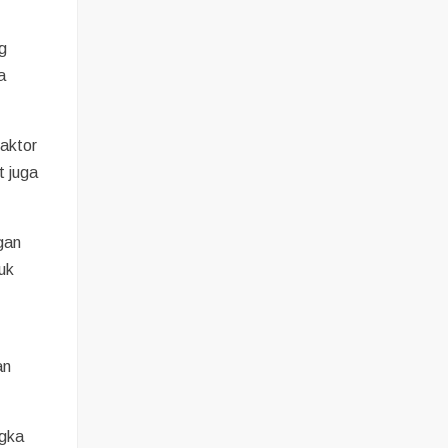
ng
a
faktor
t juga
gan
uk
an
ngka