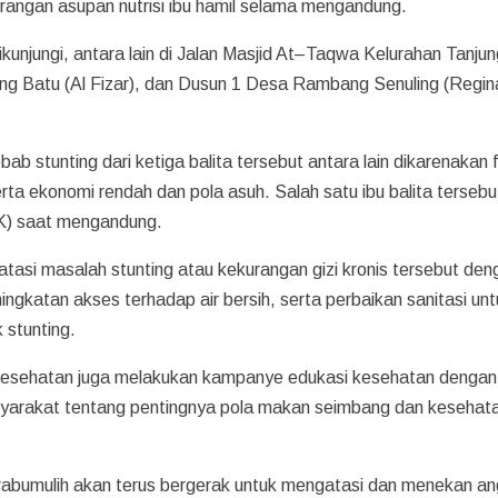
rangan asupan nutrisi ibu hamil selama mengandung.
dikunjungi, antara lain di Jalan Masjid At–Taqwa Kelurahan Tanju
 Batu (Al Fizar), dan Dusun 1 Desa Rambang Senuling (Regin
ab stunting dari ketiga balita tersebut antara lain dikarenakan 
a ekonomi rendah dan pola asuh. Salah satu ibu balita tersebu
EK) saat mengandung.
asi masalah stunting atau kekurangan gizi kronis tersebut den
gkatan akses terhadap air bersih, serta perbaikan sanitasi unt
 stunting.
 Kesehatan juga melakukan kampanye edukasi kesehatan dengan
syarakat tentang pentingnya pola makan seimbang dan kesehat
bumulih akan terus bergerak untuk mengatasi dan menekan a