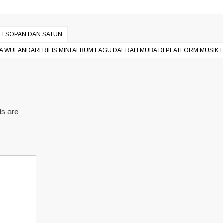
IH SOPAN DAN SATUN
A WULANDARI RILIS MINI ALBUM LAGU DAERAH MUBA DI PLATFORM MUSIK D
ds are