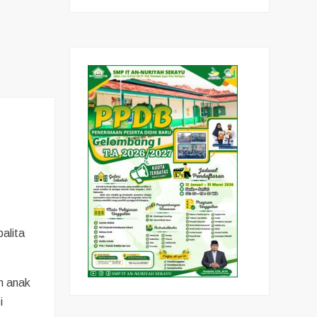
N
alita
n anak
i