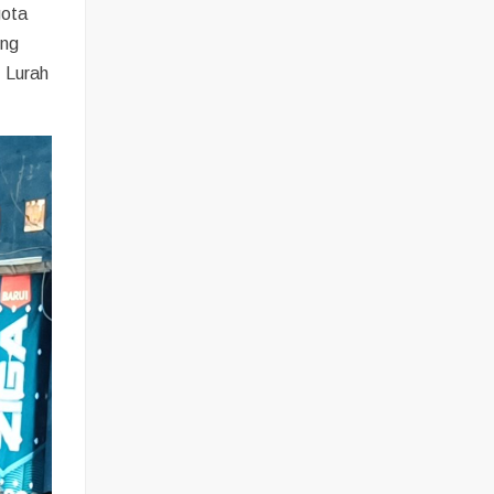
gota
ung
, Lurah