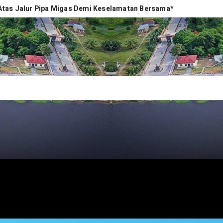
 Atas Jalur Pipa Migas Demi Keselamatan Bersama*
um dan Administrasi Pemerintahan
Rakyat
ga Desa, Kasusnya Diserahkan ke Unit Pidsus
Tegaskan Kepatuhan Perda Tenaga Kerja Lokal dan Perpres No.
Pajak Daerah
erdampak
a Gelar Doa Bersama hingga Beri Penghargaan Pejuang Partai
Musi Banyuasin, Satu Pelaku Masih Buron
Perkuat Hilirisasi Perkebunan
NEWS.COM