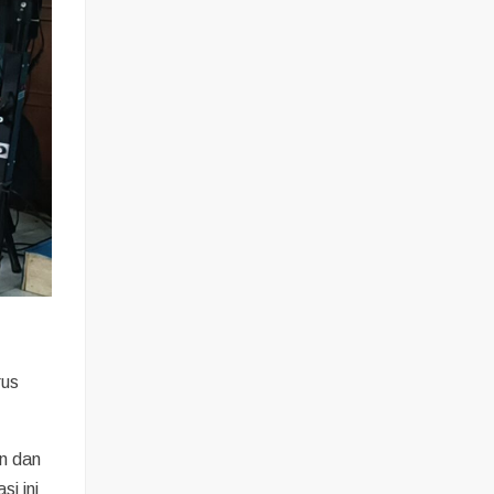
rus
n dan
i ini