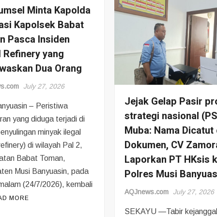
umsel Minta Kapolda
asi Kapolsek Babat
 Pasca Insiden
al Refinery yang
waskan Dua Orang
s.com
July 27, 2026
Jejak Gelap Pasir p
nyuasin – Peristiwa
strategi nasional (P
an yang diduga terjadi di
Muba: Nama Dicatut 
penyulingan minyak ilegal
Dokumen, CV Zamor
 refinery) di wilayah Pal 2,
Laporkan PT HKsis 
tan Babat Toman,
Polres Musi Banyuas
ten Musi Banyuasin, pada
malam (24/7/2026), kembali
AQJnews.com
July 27, 2026
AD MORE
SEKAYU —Tabir kejangga