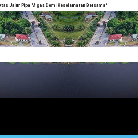
 Atas Jalur Pipa Migas Demi Keselamatan Bersama*
um dan Administrasi Pemerintahan
Rakyat
ga Desa, Kasusnya Diserahkan ke Unit Pidsus
Tegaskan Kepatuhan Perda Tenaga Kerja Lokal dan Perpres No.
Pajak Daerah
erdampak
a Gelar Doa Bersama hingga Beri Penghargaan Pejuang Partai
Musi Banyuasin, Satu Pelaku Masih Buron
Perkuat Hilirisasi Perkebunan
NEWS.COM