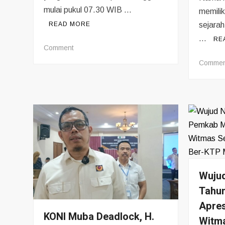
mulai pukul 07.30 WIB …
memilik
READ MORE
sejarah
…
RE
on
Comment
Puluhan
Commen
Warga
Griya
Bumi
Lestari
Gotong
Royong
Cor
Dak
WC
Wujud
Masjid
Baiturrahman
Tahu
Apres
KONI Muba Deadlock, H.
Witma