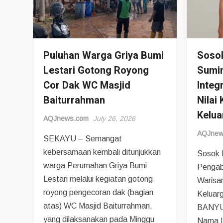
Puluhan Warga Griya Bumi
Sosok
Lestari Gotong Royong
Sumin
Cor Dak WC Masjid
Integ
Baiturrahman
Nilai
Kelua
AQJnews.com
July 26, 2026
AQJnew
SEKAYU – Semangat
kebersamaan kembali ditunjukkan
Sosok 
warga Perumahan Griya Bumi
Pengabd
Lestari melalui kegiatan gotong
Warisan
royong pengecoran dak (bagian
Keluar
atas) WC Masjid Baiturrahman,
BANYUA
yang dilaksanakan pada Minggu
Nama I