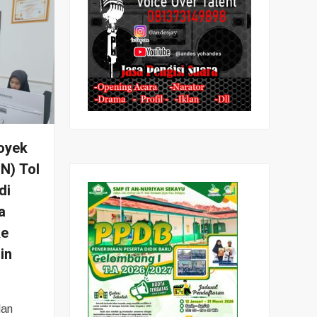
royek
SN) Tol
di
a
ke
in
lan