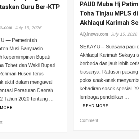
PAUD Muba Hj Patim
itaskan Guru Ber-KTP
Tenaga
Toha Tinjau MPLS di
Kerja
Akhlaqul Karimah S
s.com
July 19, 2026
AQJnews.com
July 15, 2026
U — Pemerintah
SEKAYU – Suasana pagi d
ten Musi Banyuasin
Akhlaqul Karimah Sekayu 
h kepemimpinan Bupati
berbeda dan jauh lebih ceri
a Tohet dan Wakil Bupati
biasanya. Ratusan pasang
Rohman Husen terus
polos anak-anak menyamb
ak aktif dalam mengawal
kehadiran sosok spesial. Y
entasi Peraturan Daerah
lembaga pendidikan …
2 Tahun 2020 tentang …
READ MORE
 MORE
on
Comment
on
t
Penuh
Wujud
Keceriaan,
Nyata