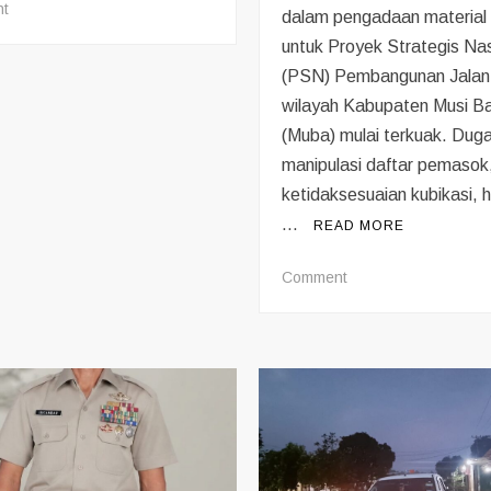
on
t
dalam pengadaan material 
LGI
untuk Proyek Strategis Nas
Sumsel
(PSN) Pembangunan Jalan 
Minta
wilayah Kabupaten Musi B
Kapolda
Evaluasi
(Muba) mulai terkuak. Dug
Kapolsek
manipulasi daftar pemasok
Babat
ketidaksesuaian kubikasi, 
Toman
…
READ MORE
Pasca
Insiden
on
Comment
Illegal
Jejak
Refinery
Gelap
yang
Pasir
Menewaskan
proyek
Dua
strategi
Orang
nasional
(PSN)
Tol