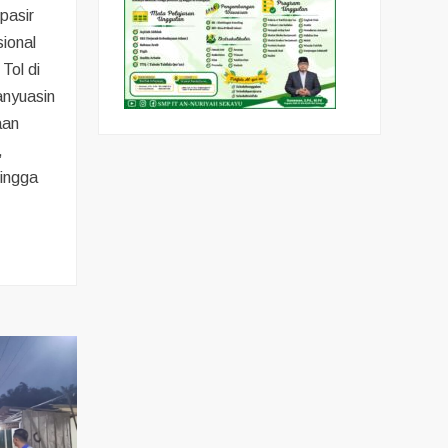
pasir
ional
Tol di
anyuasin
aan
,
hingga