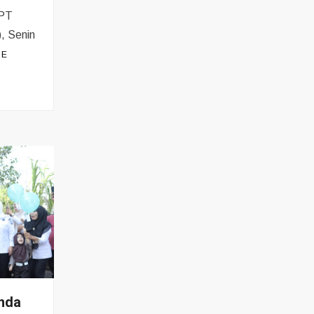
 PT
, Senin
RE
unda