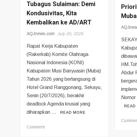
Tubagus Sulaiman: Demi
Prior
Kondusivitas, Kita
Muba
Kembalikan ke AD/ART
AQJnew
AQJnews.com
July 20, 2026
SEKAY
Rapat Kerja Kabupaten
Kabupa
(Rakerkab) Komite Olahraga
dibawa
Nasional Indonesia (KONI)
HM.Toh
Kabupaten Musi Banyuasin (Muba)
Abdur 
Tahun 2026 yang berlangsung di
berger
Hotel Grand Ranggonang, Sekayu,
implem
Senin (20/7/2026), berakhir
Nomor 
deadlock Agenda krusial yang
READ
diharapkan …
READ MORE
Commen
on
Comment
KONI