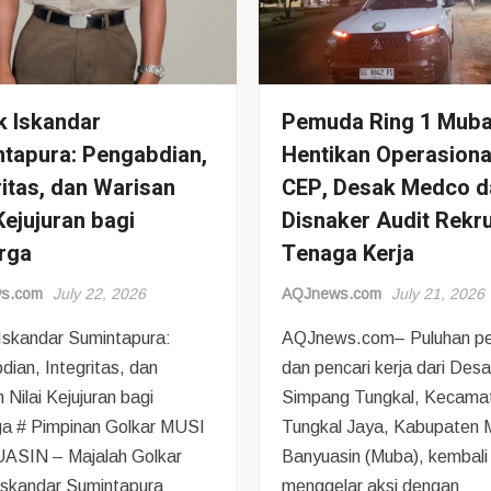
Muba:
Nama
Dicatut
di
Dokumen,
 Iskandar
Pemuda Ring 1 Mub
CV
tapura: Pengabdian,
Hentikan Operasiona
Zamora
ritas, dan Warisan
CEP, Desak Medco d
Laporkan
 Kejujuran bagi
Disnaker Audit Rekr
PT
HKsis
rga
Tenaga Kerja
ke
Polres
s.com
July 22, 2026
AQJnews.com
July 21, 2026
Musi
Iskandar Sumintapura:
AQJnews.com– Puluhan p
Banyuasin
ian, Integritas, dan
dan pencari kerja dari Des
 Nilai Kejujuran bagi
Simpang Tungkal, Kecama
ga # Pimpinan Golkar MUSI
Tungkal Jaya, Kabupaten 
SIN – Majalah Golkar
Banyuasin (Muba), kembali
skandar Sumintapura
menggelar aksi dengan