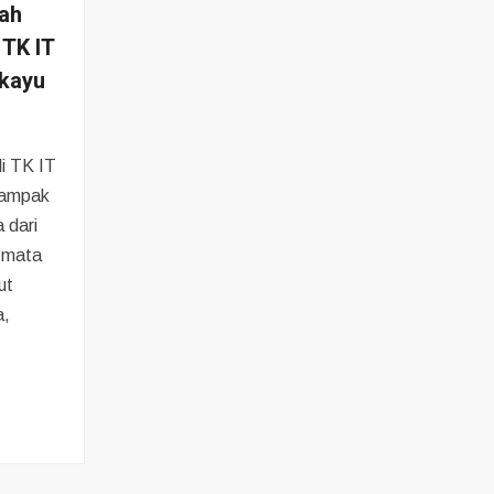
ah
 TK IT
ekayu
i TK IT
tampak
a dari
 mata
ut
a,