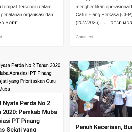
i tempat tersendiri dalam
menghentikan operasional
 perjalanan organisasi dan
Catur Elang Perkasa (CEP)
(20/7/2026). …
AD MORE
READ MO
on
on
t
Comment
Sosok
Pemuda
Iskandar
Ring
Sumintapura:
1
Pengabdian,
Muba
Integritas,
Hentikan
dan
Operasional
Warisan
PT
Nilai
CEP,
Kejujuran
Desak
 Nyata Perda No 2
bagi
Medco
n 2020: Pemkab Muba
Keluarga
dan
Disnaker
iasi PT Pinang
Audit
Penuh Keceriaan, B
s Sejati yang
Rekrutmen