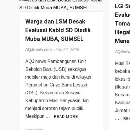
LGI S
Evalu
Warga dan LSM Desak
Toman
Evaluasi Kabid SD Disdik
Illeg
Muba MUBA, SUMSEL
Mene
AQJnews.com
July 27, 2026
AQJnew
AQJ news Pembangunan Unit
Musi Ba
Sekolah Baru (USB) sekaligus
kebakar
mobiler meja dan kursi di wilayah
lokasi 
Perumahan Griya Bumi Lestari
(illegal
(GBL), Kecamatan Sekayu,
Kecama
Kabupaten Musi Banyuasin, kini
Kabupa
menjadi sorotan tajam publik.
Jumat 
Meskipun …
READ MORE
…
RE