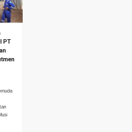
a
l PT
an
utmen
emuda
a
tan
Musi