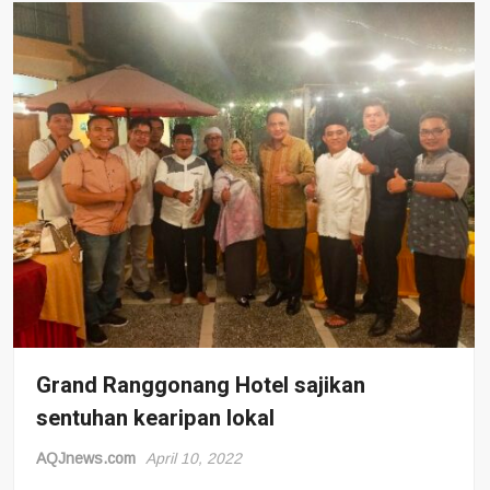
Citra
Rasa
Berkelas
Harga
Bersahabat
Grand Ranggonang Hotel sajikan
sentuhan kearipan lokal
AQJnews.com
April 10, 2022