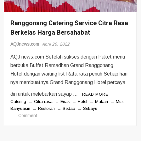
Ranggonang Catering Service Citra Rasa
Berkelas Harga Bersahabat
AQJnews.com
April 28, 2022
AQJ news.com Setelah sukses dengan Paket menu
berbuka Buffet Ramadhan Grand Ranggonang
Hotel,dengan waiting list Rata rata penuh Setiap hari
nya membuatnya Grand Ranggonang Hotel percaya
diri untuk melebarkan sayap …
READ MORE
Catering
Citra rasa
Enak
Hotel
Makan
Musi
Banyuasin
Restoran
Sedap
Sekayu
on
Comment
Ranggonang
Catering
Service