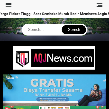
Skip
to
ga Plakat Tinggi: Saat Sembako Murah Hadir Membawa Angin Se
content
Search
AQJ