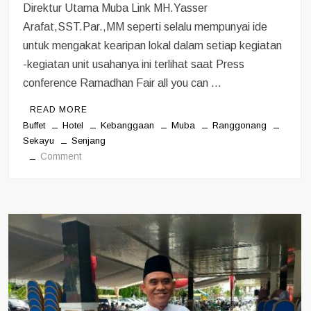
Direktur Utama Muba Link MH.Yasser
Arafat,SST.Par.,MM seperti selalu mempunyai ide
untuk mengakat kearipan lokal dalam setiap kegiatan
-kegiatan unit usahanya ini terlihat saat Press
conference Ramadhan Fair all you can …
READ MORE
Buffet
Hotel
Kebanggaan
Muba
Ranggonang
Sekayu
Senjang
on
Comment
Grand
Ranggonang
Hotel
sajikan
sentuhan
kearipan
lokal