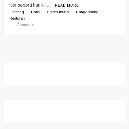
luar seperti hari ini …
READ MORE
Catering
Hotel
Polres muba
Ranggonang
Restoran
on
Comment
Grand
Ranggonang
Hotel
di
Percaya
Pemerintah
daerah
Muba
Tangani
2000
Paket
Takjil
dan
Catering