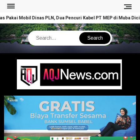
Skip
to
 Pakai Mobil Dinas PLN, Dua Pencuri Kabel PT MEP di Muba Dicid
content
Search
AQJ