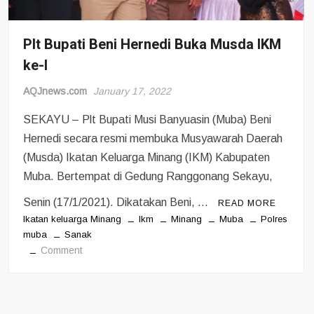
Plt Bupati Beni Hernedi Buka Musda IKM
ke-I
AQJnews.com
January 17, 2022
SEKAYU – Plt Bupati Musi Banyuasin (Muba) Beni
Hernedi secara resmi membuka Musyawarah Daerah
(Musda) Ikatan Keluarga Minang (IKM) Kabupaten
Muba. Bertempat di Gedung Ranggonang Sekayu,
Senin (17/1/2021). Dikatakan Beni, …
READ MORE
Ikatan keluarga Minang
Ikm
Minang
Muba
Polres
muba
Sanak
on
Comment
Plt
Bupati
Beni