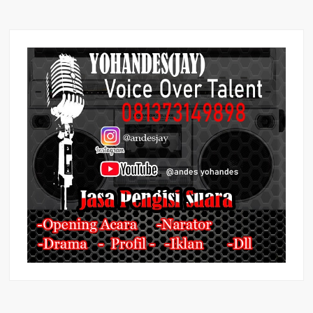
Hernedi
Buka
Musda
IKM
ke-
I