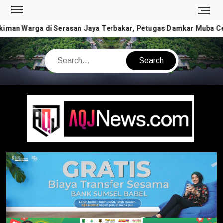
Skip
to
iman Warga di Serasan Jaya Terbakar, Petugas Damkar Muba Ce
content
Search
AQJ