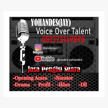
Pesirah
Periode
2021
Bank
Sumsel
Babel
Sekayu
Raflen
Dapat
Rejeki
Mobil
Kijang
Innova