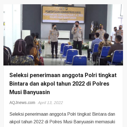
1444
H
/
2023
M
Kapolres
Muba
AKBP
Siswandi
Sik
SH
MH
Seleksi penerimaan anggota Polri tingkat
pantau
Bintara dan akpol tahun 2022 di Polres
langsung
Musi Banyuasin
harga
sembako
AQJnews.com
April 13, 2022
Seleksi penerimaan anggota Polri tingkat Bintara dan
akpol tahun 2022 di Polres Musi Banyuasin memasuki