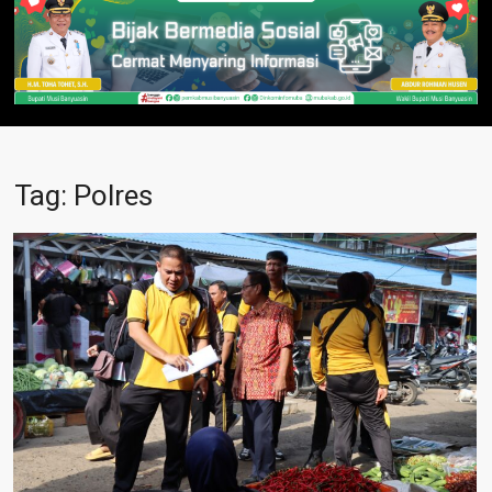
Optimalkan Penerimaan PAD, Bapenda Muba Lantik Juru Sita
Pajak Daerah
Kebakaran Melalap Permukiman di Desa Teluk Lais, 10 KK
Terdampak
Refleksi 30 Tahun Tragedi Kudatuli, DPC PDI Perjuangan Muba
Tag:
Polres
Gelar Doa Bersama hingga Beri Penghargaan Pejuang Partai
Polsek Sekayu Tangkap Residivis Jambret Lintas Provinsi di
Musi Banyuasin, Satu Pelaku Masih Buron