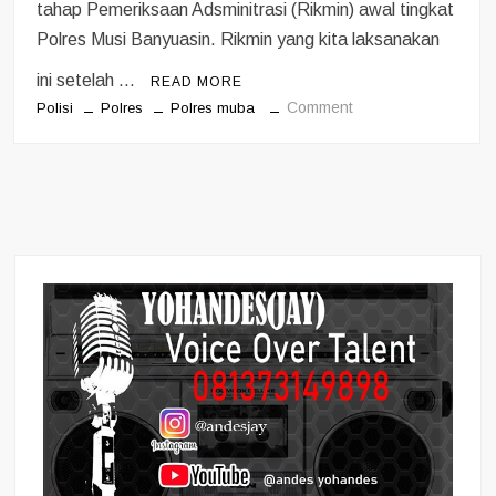
tahap Pemeriksaan Adsminitrasi (Rikmin) awal tingkat
Polres Musi Banyuasin. Rikmin yang kita laksanakan
ini setelah …
READ MORE
on
Comment
Polisi
Polres
Polres muba
Seleksi
penerimaan
anggota
Polri
tingkat
Bintara
dan
akpol
tahun
2022
di
Polres
Musi
Banyuasin