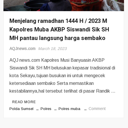
Menjelang ramadhan 1444 H / 2023 M
Kapolres Muba AKBP Siswandi Sik SH
MH pantau langsung harga sembako
AQJnews.com
March 18, 2023
AQJ news.com Kapolres Musi Banyuasin AKBP
Siswandi Sik SH MH belusukan kepasar tradisional di
kota Sekayu,tujuan busukan ini untuk mengecek
ketersediaan sembako Serta memastikan
kestabilannya,hal tersebut terlihat di pasar Randik …
READ MORE
on
Comment
Polda Sumsel
Polres
Polres muba
Menjelang
ramadhan